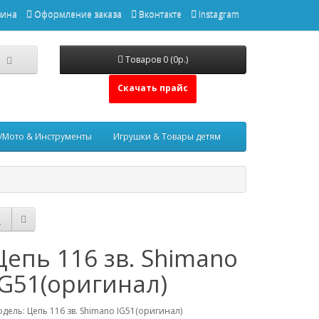
зина
Оформление заказа
Вконтакте
Instagram
Товаров 0 (0р.)
Скачать прайс
/Мото & Инструменты
Игрушки & Товары детям
Цепь 116 зв. Shimano
IG51(оригинал)
дель: Цепь 116 зв. Shimano IG51(оригинал)