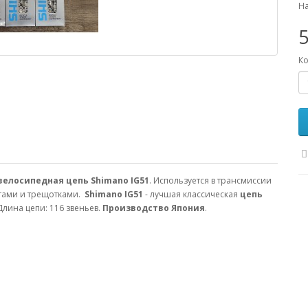
На
5
Ко
велосипедная цепь
Shimano IG51
. Используется в трансмиссии
сетами и трещотками.
Shimano IG51
- лучшая классическая
цепь
 Длина цепи: 116 звеньев.
Производство Япония
.