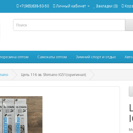
+7(965)638-50-50
Личный кабинет
Закладки (0)
Кор
лорезина оптом
Самокаты оптом
Зимний спорт и отдых
Авто
imano
Цепь 116 зв. Shimano IG51(оригинал)
Мо